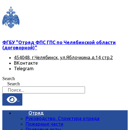
Перейти
к
содержимому
ФГБУ "Отряд ФПС ГПС по Челябинской области
(договорной)"
454048, г.Челябинск, ул.Яблочкина,д.14 стр.2
ВКонтакте
Telegram
Search
Search
Отряд
Руководство. Структура отряда
Пожарные части
Правовые акты