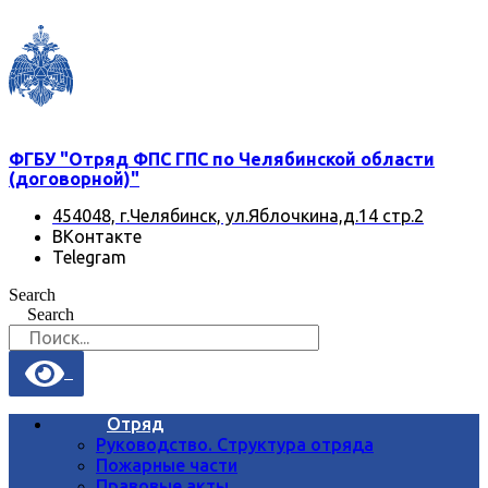
Перейти
к
содержимому
ФГБУ "Отряд ФПС ГПС по Челябинской области
(договорной)"
454048, г.Челябинск, ул.Яблочкина,д.14 стр.2
ВКонтакте
Telegram
Search
Search
Отряд
Руководство. Структура отряда
Пожарные части
Правовые акты